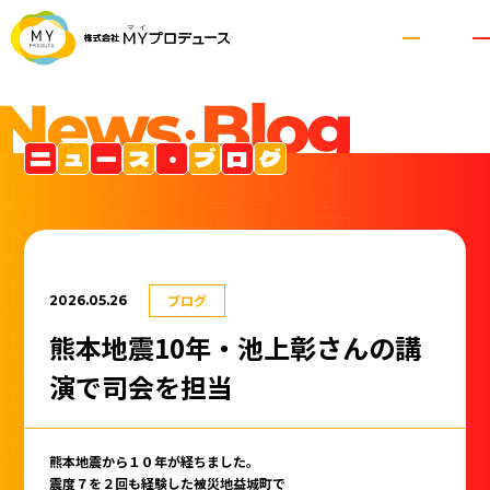
ニ
ュ
ー
ス
・
ブ
ロ
グ
ブログ
2026.05.26
熊本地震10年・池上彰さんの講
演で司会を担当
熊本地震から１０年が経ちました。
震度７を２回も経験した被災地益城町で